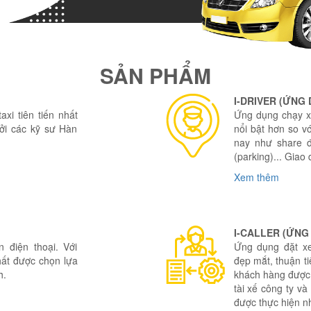
SẢN PHẨM
I-DRIVER (ỨNG 
xi tiên tiến nhất
Ứng dụng chạy xe
bởi các kỹ sư Hàn
nổi bật hơn so vớ
nay như share 
(parking)... Giao
Xem thêm
I-CALLER (ỨN
 điện thoại. Với
Ứng dụng đặt xe
hất được chọn lựa
đẹp mắt, thuận t
h.
khách hàng được 
tài xế công ty và
được thực hiện n