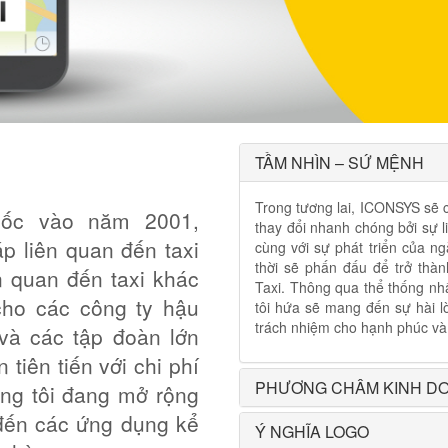
TẦM NHÌN – SỨ MỆNH
Trong tương lai, ICONSYS sẽ c
uốc vào năm 2001,
thay đổi nhanh chóng bởi sự 
p liên quan đến taxi
cùng với sự phát triển của n
thời sẽ phấn đấu để trở thà
n quan đến taxi khác
Taxi. Thông qua thể thống nhấ
cho các công ty hậu
tôi hứa sẽ mang đến sự hài lò
trách nhiệm cho hạnh phúc và
và các tập đoàn lớn
 tiên tiến với chi phí
PHƯƠNG CHÂM KINH D
úng tôi đang mở rộng
 đến các ứng dụng kể
Ý NGHĨA LOGO