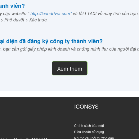
hành viên?
y cập website “
http://icondriver.com”
và tải I-TAXI về máy tính của bạn.
 > Phê duyệt > Xác thực.
ại diện đã đăng ký công ty thành viên?
ện, bạn cần gửi giấy phép kinh doanh và chứng minh thư của người đại 
Xem thêm
ICONSYS
Chính sách bảo mật
Điều khoản sử dụng
Những câu hỏi thường gặp