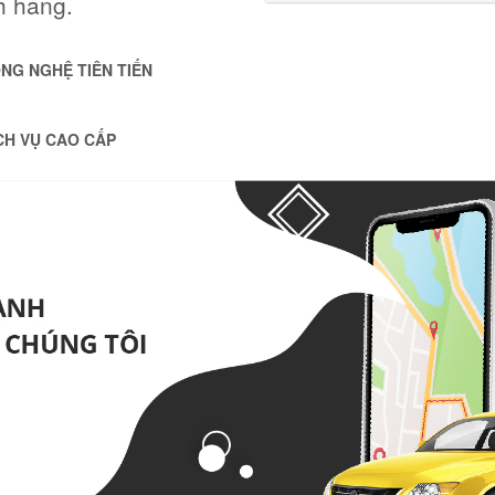
h hàng.
NG NGHỆ TIÊN TIẾN
CH VỤ CAO CẤP